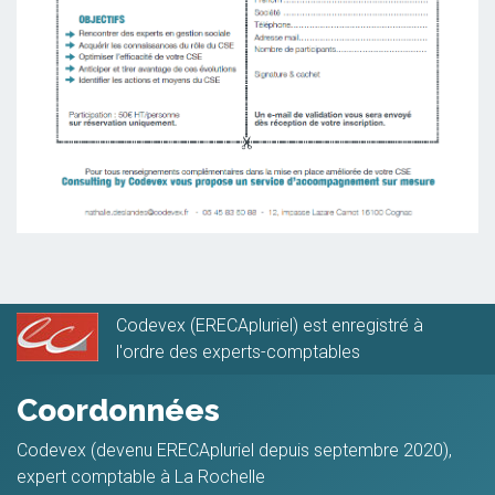
Codevex (ERECApluriel) est enregistré à
l'ordre des experts-comptables
Coordonnées
Codevex (devenu ERECApluriel depuis septembre 2020),
expert comptable à La Rochelle